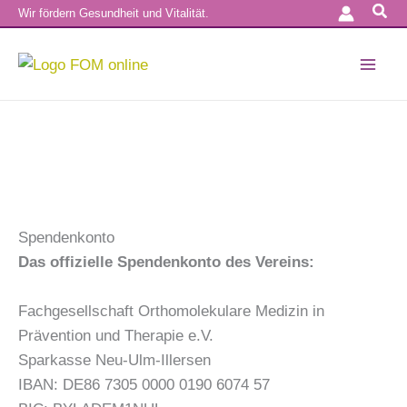
Suc
Zum
Wir fördern Gesundheit und Vitalität.
Inhalt
springen
Spendenkonto
Das offizielle Spendenkonto des Vereins:
Fachgesellschaft Orthomolekulare Medizin in
Prävention und Therapie e.V.
Sparkasse Neu-Ulm-Illersen
IBAN: DE86 7305 0000 0190 6074 57