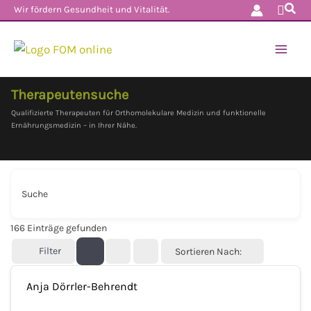
Such
Zum
Wir fördern Gesundheit und Vitalität.
Inhalt
springen
Therapeutensuche
Qualifizierte Therapeuten für Orthomolekulare Medizin und funktionelle
Ernährungsmedizin – in Ihrer Nähe.
Suche
166
Einträge gefunden
Filter
Sortieren Nach:
Anja Dörrler-Behrendt