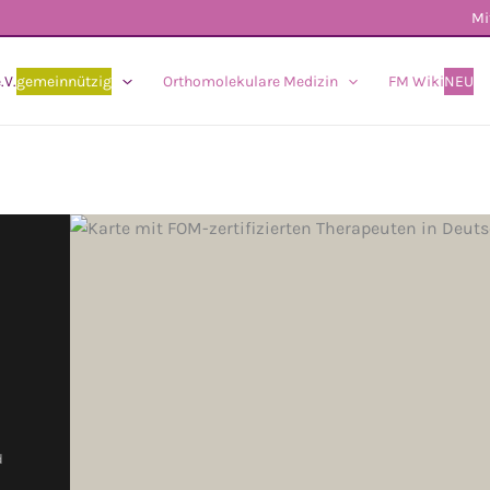
Mi
.V.
gemeinnützig
Orthomolekulare Medizin
FM Wiki
NEU
d