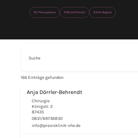
161 Therapeuten
FOM-zertifiziert
DACH-Region
Suche
166
Einträge gefunden
Anja Dörrler-Behrendt
Chirurgie
Königstr. 2
87435
0831/69736830
info@praxisklinik-vhe.de