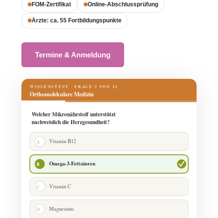
FOM-Zertifikat
Online-Abschlussprüfung
Ärzte: ca. 55 Fortbildungspunkte
Termine & Anmeldung
WISSENSTEST · FRAGE 3 VON 12
Orthomolekulare Medizin
Welcher Mikronährstoff unterstützt
nachweislich die Herzgesundheit?
Vitamin B12
A
Omega-3-Fettsäuren
B
Vitamin C
C
Magnesium
D