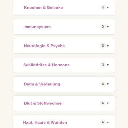
🦴
Knochen & Gelenke
4
▼
🛡️
Immunsystem
5
▼
🧠
Neurologie & Psyche
8
▼
⚗️
Schilddrüse & Hormone
3
▼
🦠
Darm & Verdauung
4
▼
🩸
Blut & Stoffwechsel
6
▼
✨
Haut, Haare & Wunden
6
▼