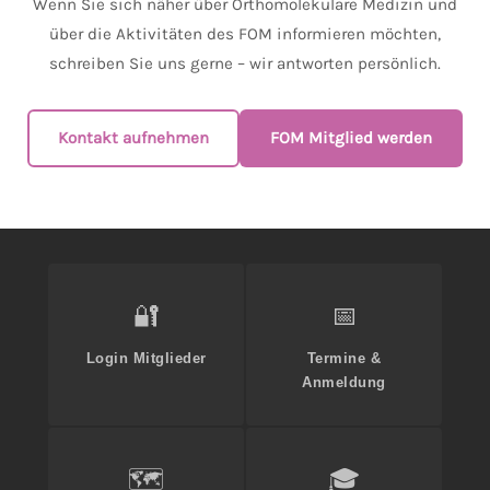
Wenn Sie sich näher über Orthomolekulare Medizin und
über die Aktivitäten des FOM informieren möchten,
schreiben Sie uns gerne – wir antworten persönlich.
Kontakt aufnehmen
FOM Mitglied werden
🔐
📅
Login Mitglieder
Termine &
Anmeldung
🗺️
🎓