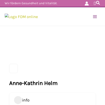
Such
Zum
Wir fördern Gesundheit und Vitalität.
Inhalt
springen
Anne-Kathrin Helm
info