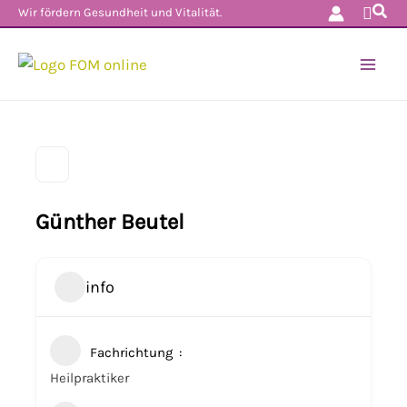
Such
Zum
Wir fördern Gesundheit und Vitalität.
Inhalt
springen
Günther Beutel
info
Fachrichtung
Heilpraktiker