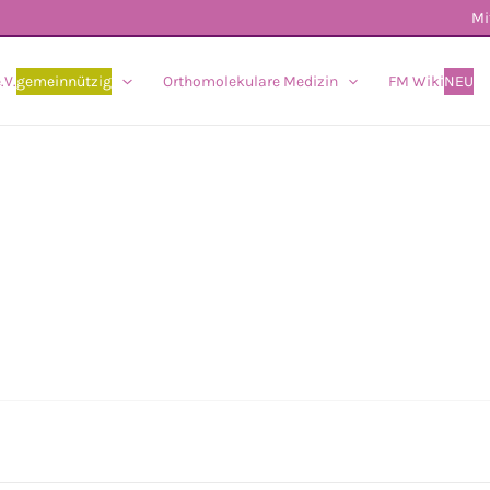
Mi
.V.
gemeinnützig
Orthomolekulare Medizin
FM Wiki
NEU