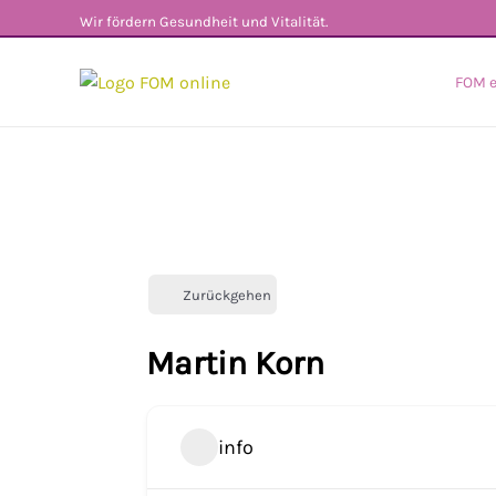
Zum
Wir fördern Gesundheit und Vitalität.
Inhalt
springen
FOM e
Zurückgehen
Martin Korn
info