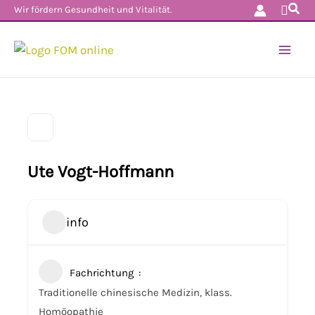
Such
Zum
Wir fördern Gesundheit und Vitalität.
Inhalt
springen
Ute Vogt-Hoffmann
info
Fachrichtung
Traditionelle chinesische Medizin, klass.
Homöopathie